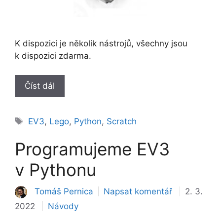
K dispozici je několik nástrojů, všechny jsou
k dispozici zdarma.
Číst dál
Štítky
EV3
,
Lego
,
Python
,
Scratch
Programujeme EV3
v Pythonu
Tomáš Pernica
Napsat komentář
2. 3.
Rubriky
2022
Návody