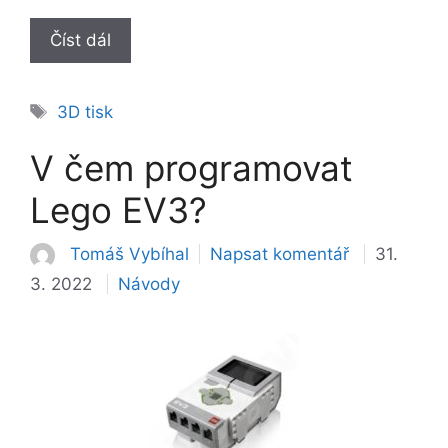
Číst dál
Štítky
3D tisk
V čem programovat
Lego EV3?
Tomáš Vybíhal
Napsat komentář
31.
Rubriky
3. 2022
Návody