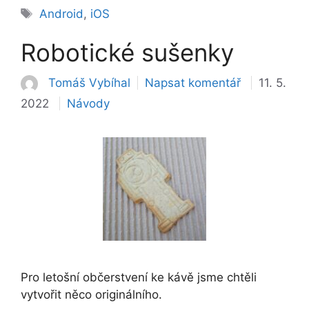
Štítky
Android
,
iOS
Robotické sušenky
Tomáš Vybíhal
Napsat komentář
11. 5.
Rubriky
2022
Návody
Pro letošní občerstvení ke kávě jsme chtěli
vytvořit něco originálního.