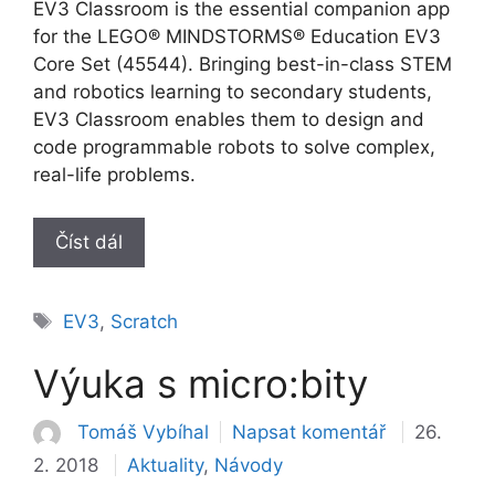
EV3 Classroom is the essential companion app
for the LEGO® MINDSTORMS® Education EV3
Core Set (45544). Bringing best-in-class STEM
and robotics learning to secondary students,
EV3 Classroom enables them to design and
code programmable robots to solve complex,
real-life problems.
Číst dál
Štítky
EV3
,
Scratch
Výuka s micro:bity
Tomáš Vybíhal
Napsat komentář
26.
Rubriky
2. 2018
Aktuality
,
Návody