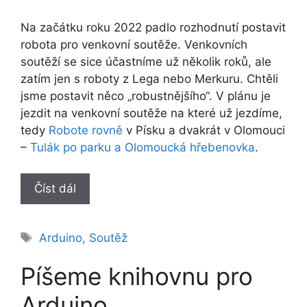
Na začátku roku 2022 padlo rozhodnutí postavit
robota pro venkovní soutěže. Venkovních
soutěží se sice účastníme už několik roků, ale
zatím jen s roboty z Lega nebo Merkuru. Chtěli
jsme postavit něco „robustnějšího“. V plánu je
jezdit na venkovní soutěže na které už jezdíme,
tedy
Robote rovně
v Písku a dvakrát v Olomouci
–
Tulák po parku a Olomoucká hřebenovka
.
Číst dál
Štítky
Arduino
,
Soutěž
Píšeme knihovnu pro
Arduino