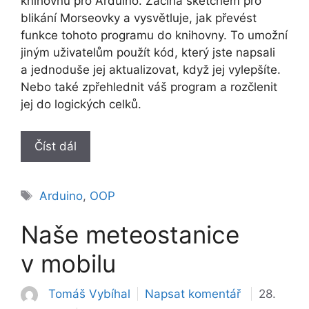
knihovnu pro Arduino. Začíná sketchem pro
blikání Morseovky a vysvětluje, jak převést
funkce tohoto programu do knihovny. To umožní
jiným uživatelům použít kód, který jste napsali
a jednoduše jej aktualizovat, když jej vylepšíte.
Nebo také zpřehlednit váš program a rozčlenit
jej do logických celků.
Číst dál
Štítky
Arduino
,
OOP
Naše meteostanice
v mobilu
Tomáš Vybíhal
Napsat komentář
28.