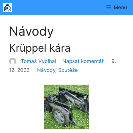
Přeskočit
Menu
na
obsah
Návody
Krüppel kára
Tomáš Vybíhal
Napsat komentář
9.
Rubriky
12. 2022
Návody
,
Soutěže