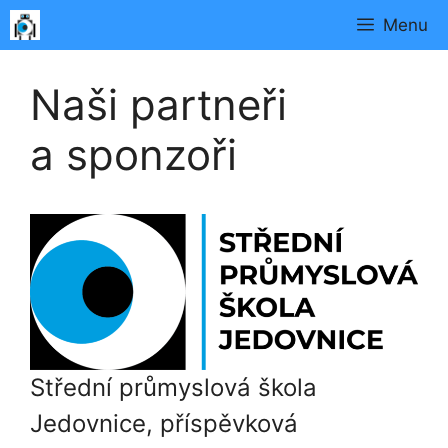
Přeskočit
Menu
na
obsah
Naši partneři
a sponzoři
Střední průmyslová škola
Jedovnice, příspěvková