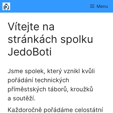
Přeskočit
Menu
na
obsah
Vítejte na
stránkách spolku
JedoBoti
Jsme spolek, který vznikl kvůli
pořádání technických
příměstských táborů, kroužků
a soutěží.
Každoročně pořádáme celostátní