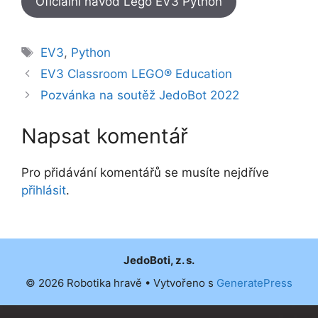
Oficiální návod Lego EV3 Python
Štítky
EV3
,
Python
EV3 Classroom LEGO® Education
Pozvánka na soutěž JedoBot 2022
Napsat komentář
Pro přidávání komentářů se musíte nejdříve
přihlásit
.
JedoBoti, z. s.
© 2026 Robotika hravě
• Vytvořeno s
GeneratePress