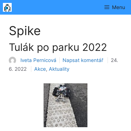
Přeskočit
Menu
na
obsah
Spike
Tulák po parku 2022
Iveta Pernicová
Napsat komentář
24.
Rubriky
6. 2022
Akce
,
Aktuality