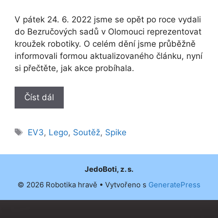
V pátek 24. 6. 2022 jsme se opět po roce vydali
do Bezručových sadů v Olomouci reprezentovat
kroužek robotiky. O celém dění jsme průběžně
informovali formou aktualizovaného článku, nyní
si přečtěte, jak akce probíhala.
Číst dál
Štítky
EV3
,
Lego
,
Soutěž
,
Spike
JedoBoti, z. s.
© 2026 Robotika hravě
• Vytvořeno s
GeneratePress