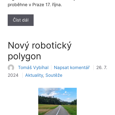
proběhne v Praze 17. října.
Číst dál
Nový robotický
polygon
Tomáš Vybíhal
Napsat komentář
26. 7.
Rubriky
2024
Aktuality
,
Soutěže