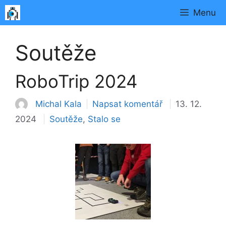
Přeskočit
Menu
na
obsah
Soutěže
RoboTrip 2024
Michal Kala
Napsat komentář
13. 12.
Rubriky
2024
Soutěže
,
Stalo se