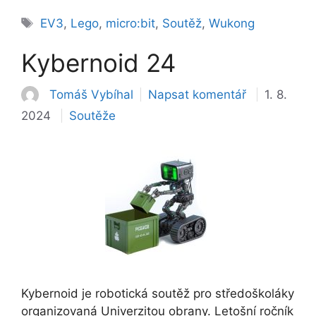
Štítky
EV3
,
Lego
,
micro:bit
,
Soutěž
,
Wukong
Kybernoid 24
Tomáš Vybíhal
Napsat komentář
1. 8.
Rubriky
2024
Soutěže
Kybernoid je robotická soutěž pro středoškoláky
organizovaná Univerzitou obrany. Letošní ročník