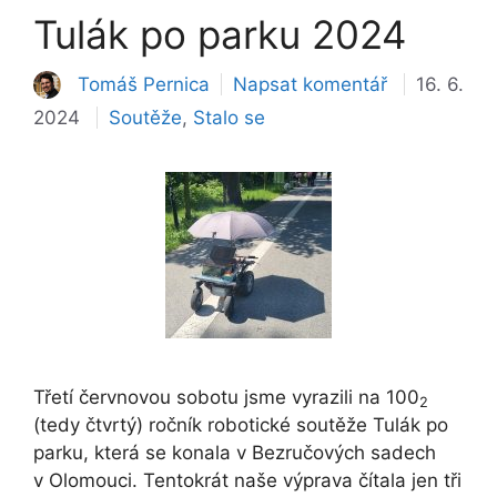
Tulák po parku 2024
Tomáš Pernica
Napsat komentář
16. 6.
Rubriky
2024
Soutěže
,
Stalo se
Třetí červnovou sobotu jsme vyrazili na 100
2
(tedy čtvrtý) ročník robotické soutěže Tulák po
parku, která se konala v Bezručových sadech
v Olomouci. Tentokrát naše výprava čítala jen tři