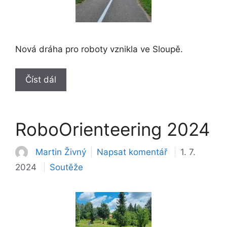
Nová dráha pro roboty vznikla ve Sloupě.
Číst dál
RoboOrienteering 2024
Martin Živný
Napsat komentář
1. 7.
Rubriky
2024
Soutěže