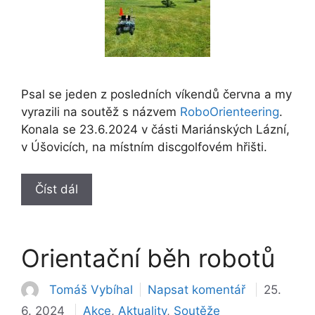
Psal se jeden z posledních víkendů června a my
vyrazili na soutěž s názvem
RoboOrienteering
.
Konala se 23.6.2024 v části Mariánských Lázní,
v Úšovicích, na místním discgolfovém hřišti.
Číst dál
Orientační běh robotů
Tomáš Vybíhal
Napsat komentář
25.
Rubriky
6. 2024
Akce
,
Aktuality
,
Soutěže