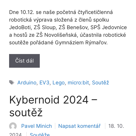
Dne 10.12. se naše početná čtyřicetičlenná
robotická výprava složená z členů spolku
JedoBoti, ZŠ Sloup, ZŠ Benešov, SPŠ Jedovnice
a hostů ze ZŠ Novolišeňská, účastnila robotické
soutěže pořádané Gymnáziem Rýmařov.
Číst dál
Štítky
Arduino
,
EV3
,
Lego
,
micro:bit
,
Soutěž
Kybernoid 2024 –
soutěž
Pavel Minich
Napsat komentář
18. 10.
Rubriky
2024
Soutěže