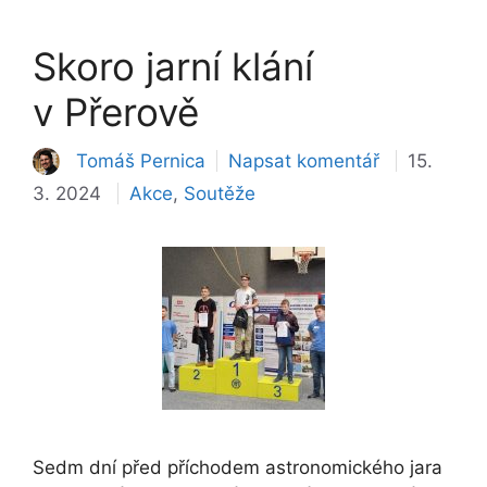
Skoro jarní klání
v Přerově
Tomáš Pernica
Napsat komentář
15.
Rubriky
3. 2024
Akce
,
Soutěže
Sedm dní před příchodem astronomického jara