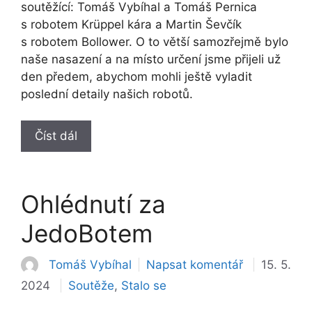
soutěžící: Tomáš Vybíhal a Tomáš Pernica
s robotem Krüppel kára a Martin Ševčík
s robotem Bollower. O to větší samozřejmě bylo
naše nasazení a na místo určení jsme přijeli už
den předem, abychom mohli ještě vyladit
poslední detaily našich robotů.
Číst dál
Ohlédnutí za
JedoBotem
Tomáš Vybíhal
Napsat komentář
15. 5.
Rubriky
2024
Soutěže
,
Stalo se