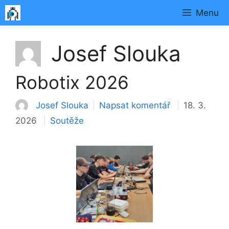
Přeskočit
Menu
na
obsah
Josef Slouka
Robotix 2026
Josef Slouka
Napsat komentář
18. 3.
Rubriky
2026
Soutěže