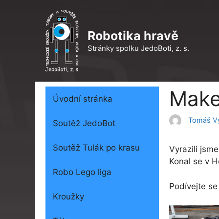
Přeskočit
na
obsah
Robotika hravě
Stránky spolku JedoBoti, z. s.
Make
Úvodní stránka
Tomáš Vy
Soutěž JedoBot
Soutěž Tulák po krasu
Vyrazili jsm
Konal se v Ho
Robo Lego liga
Podívejte se
Kroužky