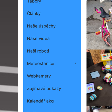
Tábory
Články
Naše úspěchy
Naše videa
Naši roboti
Meteostanice
Webkamery
Zajímavé odkazy
Kalendář akcí