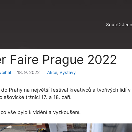
Soutěž Jed
r Faire Prague 2022
Rubriky
bíhal
18. 9. 2022
Akce
,
Výstavy
e do Prahy na největší festival kreativců a tvořivých lid
lešovické tržnici 17. a 18. září.
 co vše bylo k vidění a vyzkoušení.