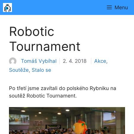
Přeskočit
Menu
na
obsah
Robotic
Tournament
Rubriky
Tomáš Vybíhal
2. 4. 2018
Akce
,
Soutěže
,
Stalo se
Po třetí jsme zavítali do polského Rybniku na
soutěž Robotic Tournament.