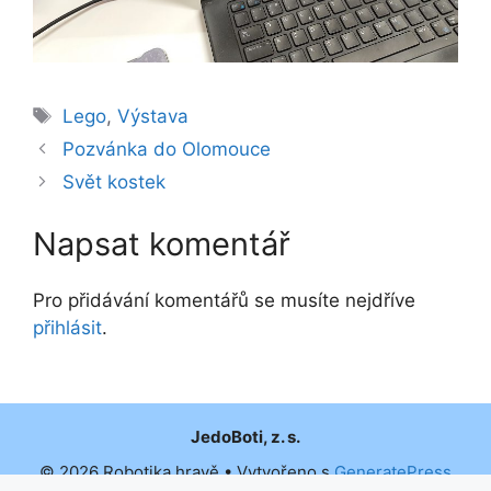
Štítky
Lego
,
Výstava
Pozvánka do Olomouce
Svět kostek
Napsat komentář
Pro přidávání komentářů se musíte nejdříve
přihlásit
.
JedoBoti, z. s.
© 2026 Robotika hravě
• Vytvořeno s
GeneratePress