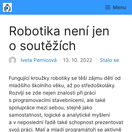
Přeskočit
Menu
na
obsah
Robotika není jen
o soutěžích
Rubriky
Iveta Pernicová
13. 10. 2022
Stalo se
Fungující kroužky robotiky se těší zájmu dětí od
mladšího školního věku, až po středoškoláky.
Rozvíjí se zde nejen znalosti při práci
s programovacími stavebnicemi, ale také
spolupráce mezi sebou, stejně jako
samostatnost, logické a analytické myšlení
a v neposlední řadě také schopnost prezentovat
svoji práci. Malí a mladí programátoři se aktivně